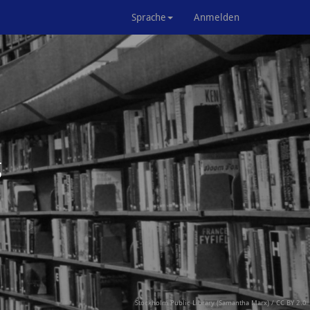
Sprache
Anmelden
g
Stockholm Public Library (Samantha Marx)
/
CC BY 2.0